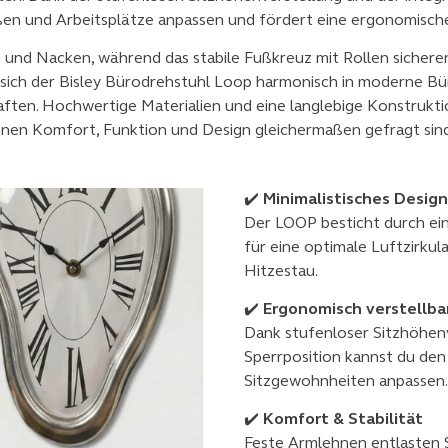
ößen und Arbeitsplätze anpassen und fördert eine ergonomische
 und Nacken, während das stabile Fußkreuz mit Rollen sicheren 
gt sich der Bisley Bürodrehstuhl Loop harmonisch in moderne Bü
haften. Hochwertige Materialien und eine langlebige Konstrukt
enen Komfort, Funktion und Design gleichermaßen gefragt sind
✔️
Minimalistisches Desig
Der LOOP besticht durch ei
für eine optimale Luftzirkul
Hitzestau.
✔️
Ergonomisch verstellba
Dank stufenloser Sitzhöhenv
Sperrposition kannst du den 
Sitzgewohnheiten anpassen.
✔️
Komfort & Stabilität
Feste Armlehnen entlasten 