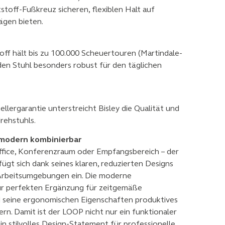
tstoff-Fußkreuz sicheren, flexiblen Halt auf
ägen bieten.
off hält bis zu 100.000 Scheuertouren (Martindale-
en Stuhl besonders robust für den täglichen
llergarantie unterstreicht Bisley die Qualität und
rehstuhls.
& modern kombinierbar
ice, Konferenzraum oder Empfangsbereich – der
ügt sich dank seines klaren, reduzierten Designs
 Arbeitsumgebungen ein. Die moderne
ur perfekten Ergänzung für zeitgemäße
 seine ergonomischen Eigenschaften produktives
rn. Damit ist der LOOP nicht nur ein funktionaler
in stilvolles Design-Statement für professionelle