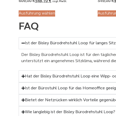
609,00
€
548,10
€
549,00
€
zzgl. MwSt.
Ausführung wählen
Ausführu
FAQ
Ist der Bisley Bürodrehstuhl Loop für langes Sit
Der Bisley Bürodrehstuhl Loop ist für den täglich
unterstützt ein angenehmes Sitzklima, während di
Hat der Bisley Bürodrehstuhl Loop eine Wipp- o
Ist der Bürostuhl Loop für das Homeoffice geei
Bietet der Netzrücken wirklich Vorteile gegenüb
Wie langlebig ist der Bisley Bürodrehstuhl Loop?