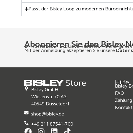
Passt der Bisley Loop zu modernen Büroeinrich
Abonnieren Sie den Bisley N
Kostenlos
Exklusive Rabatte
Immer inform
Mit der Anmeldung akzeptieren Sie unsere
Datens
Hilfe
Bisley 
Bisley GmbH
FAQ
Wiesenstr. 70 A3
Zahlung
40549 Düsseldorf
Kontakt
shop@bisley.de
+49 211 87541-700