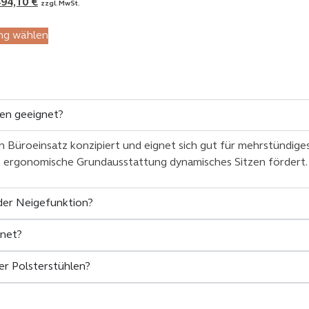
494,10
€
zzgl. MwSt.
ng wählen
zen geeignet?
en Büroeinsatz konzipiert und eignet sich gut für mehrstündig
e ergonomische Grundausstattung dynamisches Sitzen fördert.
der Neigefunktion?
gnet?
er Polsterstühlen?