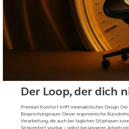
Der Loop, der dich n
Premium Komfort trifft minimalistisches Design. De
Besprechungsraum. Dieser ergonomische Bürodrehstu
Verarbeitung, die auch bei täglichen Sitzphasen zu
Sitzkomfort spürbar – selbst bei längeren Arbeitsze