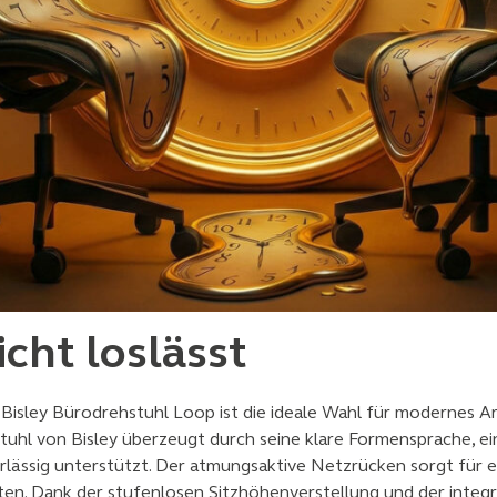
icht loslässt
r Bisley Bürodrehstuhl Loop ist die ideale Wahl für modernes 
hl von Bisley überzeugt durch seine klare Formensprache, ei
verlässig unterstützt. Der atmungsaktive Netzrücken sorgt für
iten. Dank der stufenlosen Sitzhöhenverstellung und der integr