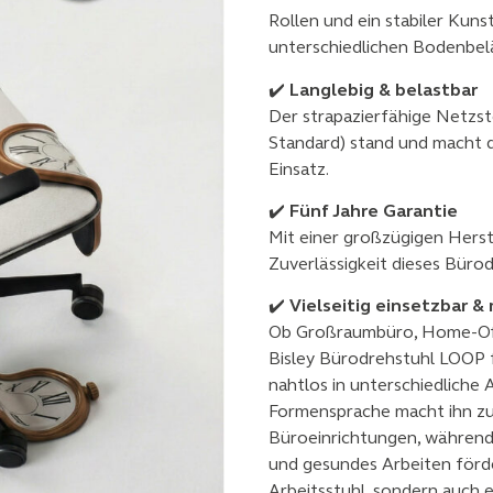
Rollen und ein stabiler Kuns
unterschiedlichen Bodenbel
✔️
Langlebig & belastbar
Der strapazierfähige Netzst
Standard) stand und macht d
Einsatz.
✔️
Fünf Jahre Garantie
Mit einer großzügigen Herste
Zuverlässigkeit dieses Bürod
✔️
Vielseitig einsetzbar 
Ob Großraumbüro, Home-Off
Bisley Bürodrehstuhl LOOP f
nahtlos in unterschiedliche
Formensprache macht ihn z
Büroeinrichtungen, während
und gesundes Arbeiten förde
Arbeitsstuhl, sondern auch e