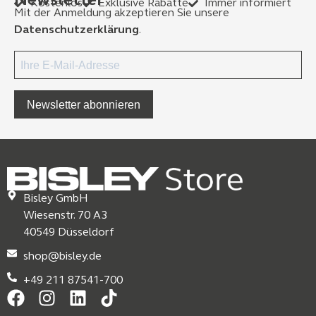
Newsletter
Kostenlos
Exklusive Rabatte
Immer informiert
Mit der Anmeldung akzeptieren Sie unsere
Datenschutzerklärung
.
Newsletter abonnieren
Bisley GmbH
Wiesenstr. 70 A3
40549 Düsseldorf
shop@bisley.de
+49 211 87541-700