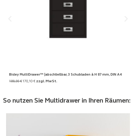
Bisley MultiDrawer™ |abschließbar, 3 Schubladen à H 87 mm, DIN A4
zzgl. MwSt.
189,00
€
170,10
€
So nutzen Sie Multidrawer in Ihren Räumen: