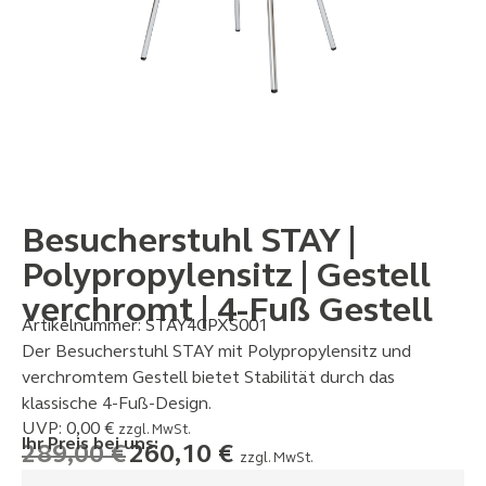
Besucherstuhl STAY |
Polypropylensitz | Gestell
verchromt | 4-Fuß Gestell
Artikelnummer:
STAY4CPXS001
Der Besucherstuhl STAY mit Polypropylensitz und
verchromtem Gestell bietet Stabilität durch das
klassische 4-Fuß-Design.
UVP:
0,00
€
zzgl. MwSt.
Ihr Preis bei uns:
289,00
€
260,10
€
zzgl. MwSt.