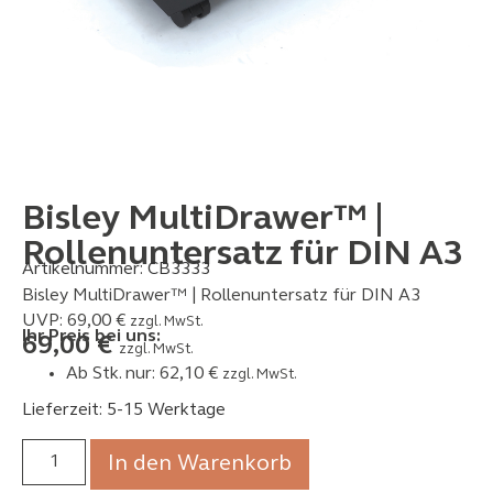
Bisley MultiDrawer™ |
Rollenuntersatz für DIN A3
Artikelnummer:
CB3333
Bisley MultiDrawer™ | Rollenuntersatz für DIN A3
UVP:
69,00
€
zzgl. MwSt.
Ihr Preis bei uns:
69,00
€
zzgl. MwSt.
Ab Stk. nur:
62,10
€
zzgl. MwSt.
Lieferzeit: 5-15 Werktage
In den Warenkorb