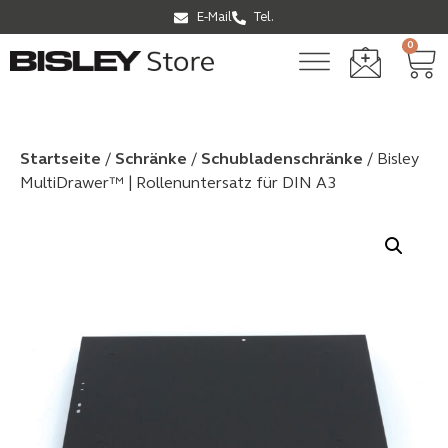
E-Mail
Tel.
0
Startseite
/
Schränke
/
Schubladen­schränke
/ Bisley
MultiDrawer™ | Rollenuntersatz für DIN A3