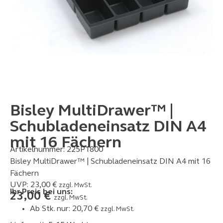
Bisley MultiDrawer™ |
Schubladeneinsatz DIN A4
mit 16 Fächern
Artikelnummer:
225P1800
Bisley MultiDrawer™ | Schubladeneinsatz DIN A4 mit 16
Fächern
UVP:
23,00
€
zzgl. MwSt.
Ihr Preis bei uns:
23,00
€
zzgl. MwSt.
Ab Stk. nur:
20,70
€
zzgl. MwSt.