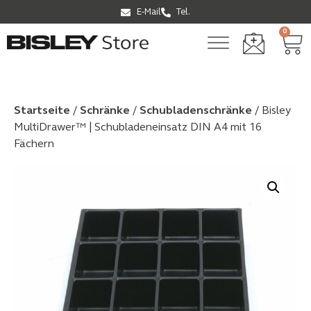
E-Mail
Tel.
0
Startseite
/
Schränke
/
Schubladen­schränke
/ Bisley
MultiDrawer™ | Schubladeneinsatz DIN A4 mit 16
Fächern