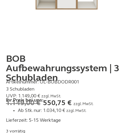
BOB
Aufbewahrungssystem | 3
Schubladen
Artikelnummer:
OL-BOBDODR001
3 Schubladen
UVP:
1.149,00
€
zzgl. MwSt.
Ihr Preis bei uns:
1.149,00
€
550,75
€
zzgl. MwSt.
Ab Stk. nur:
1.034,10
€
zzgl. MwSt.
Lieferzeit: 5-15 Werktage
3 vorrätig