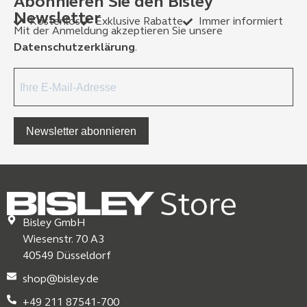
Abonnieren Sie den Bisley
Newsletter
Kostenlos
Exklusive Rabatte
Immer informiert
Mit der Anmeldung akzeptieren Sie unsere
Datenschutzerklärung
.
Newsletter abonnieren
Bisley GmbH
Wiesenstr. 70 A3
40549 Düsseldorf
shop@bisley.de
+49 211 87541-700