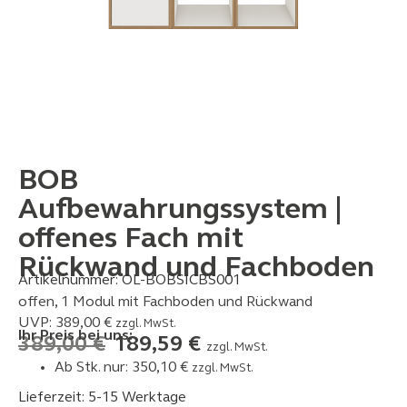
BOB
Aufbewahrungssystem |
offenes Fach mit
Rückwand und Fachboden
Artikelnummer:
OL-BOBSICBS001
offen, 1 Modul mit Fachboden und Rückwand
UVP:
389,00
€
zzgl. MwSt.
Ihr Preis bei uns:
389,00
€
189,59
€
zzgl. MwSt.
Ab Stk. nur:
350,10
€
zzgl. MwSt.
Lieferzeit: 5-15 Werktage