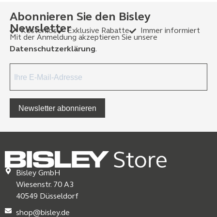
Abonnieren Sie den Bisley
Newsletter
Kostenlos
Exklusive Rabatte
Immer informiert
Mit der Anmeldung akzeptieren Sie unsere
Datenschutzerklärung
.
Newsletter abonnieren
Bisley GmbH
Wiesenstr. 70 A3
40549 Düsseldorf
shop@bisley.de