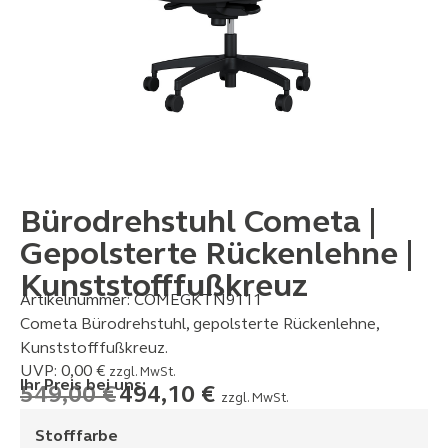
Bürodrehstuhl Cometa |
Gepolsterte Rückenlehne |
Kunststofffußkreuz
Artikelnummer:
COMEGKTN9111
Cometa Bürodrehstuhl, gepolsterte Rückenlehne,
Kunststofffußkreuz.
UVP:
0,00
€
zzgl. MwSt.
Ihr Preis bei uns:
549,00
€
494,10
€
zzgl. MwSt.
Stofffarbe