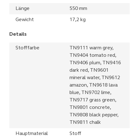
Länge
550 mm
Gewicht
17,2 kg
Details
Stofffarbe
TN9111 warm grey,
TN9404 tomato red,
TN9406 plum, TN9416
dark red, TN9601
mineral water, TN9612
amazon, TN9618 lava
blue, TN9702 lime,
TN9717 grass green,
TN9801 concrete,
TN9808 black pepper,
TN9811 chalk
Hauptmaterial
Stoff