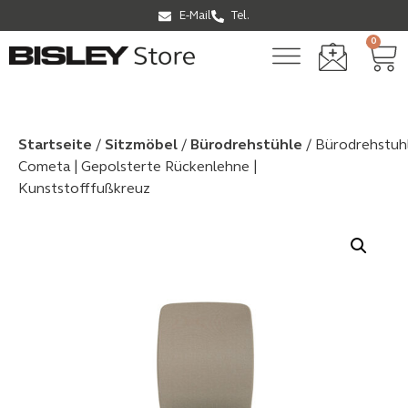
E-Mail
Tel.
0
Startseite
/
Sitzmöbel
/
Bürodrehstühle
/ Bürodrehstuh
Cometa | Gepolsterte Rückenlehne |
Kunststofffußkreuz