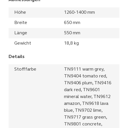
Abmessungen
Höhe
1260-1400 mm
Breite
650 mm
Länge
550 mm
Gewicht
18,8 kg
Details
Stofffarbe
TN9111 warm grey,
TN9404 tomato red,
TN9406 plum, TN9416
dark red, TN9601
mineral water, TN9612
amazon, TN9618 lava
blue, TN9702 lime,
TN9717 grass green,
TN9801 concrete,