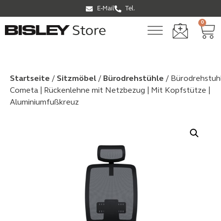
E-Mail
Tel.
0
Startseite
/
Sitzmöbel
/
Bürodrehstühle
/ Bürodrehstuh
Cometa | Rückenlehne mit Netzbezug | Mit Kopfstütze |
Aluminiumfußkreuz