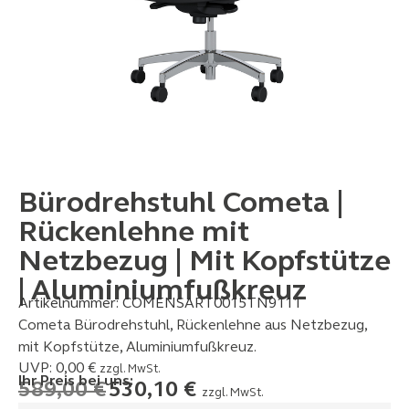
Bürodrehstuhl Cometa |
Rückenlehne mit
Netzbezug | Mit Kopfstütze
| Aluminiumfußkreuz
Artikelnummer:
COMENSART0015TN9111
Cometa Bürodrehstuhl, Rückenlehne aus Netzbezug,
mit Kopfstütze, Aluminiumfußkreuz.
UVP:
0,00
€
zzgl. MwSt.
Ihr Preis bei uns:
589,00
€
530,10
€
zzgl. MwSt.