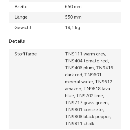
Breite
650 mm
Länge
550 mm
Gewicht
18,1 kg
Details
Stofffarbe
TN9111 warm grey,
TN9404 tomato red,
TN9406 plum, TN9416
dark red, TN9601
mineral water, TN9612
amazon, TN9618 lava
blue, TN9702 lime,
TN9717 grass green,
TN9801 concrete,
TN9808 black pepper,
TN9811 chalk