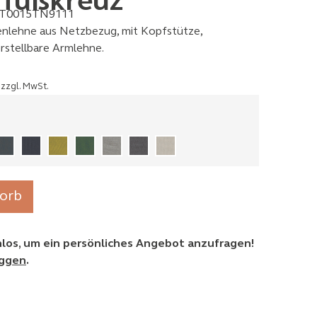
ffußkreuz
T0015TN9111
nlehne aus Netzbezug, mit Kopfstütze,
rstellbare Armlehne.
zzgl. MwSt.
orb
enlos, um ein persönliches Angebot anzufragen!
oggen
.