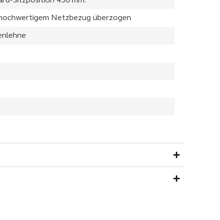
dard-Sitzposition 450 mm.
m hochwertigem Netzbezug überzogen
enlehne