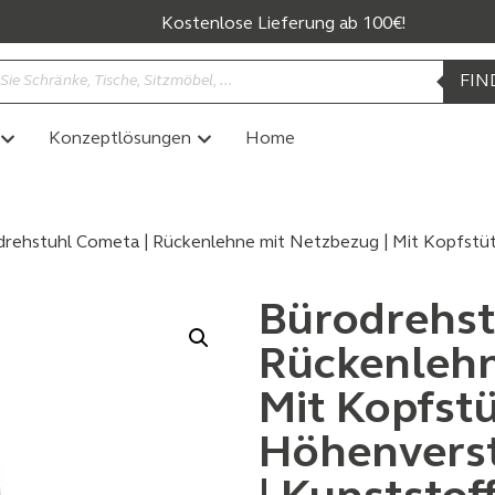
Kostenlose Lieferung ab 100€!
FIN
Konzeptlösungen
Home
rehstuhl Cometa | Rückenlehne mit Netzbezug | Mit Kopfstüt
Bürodrehst
Rückenlehn
Mit Kopfstü
Höhenverst