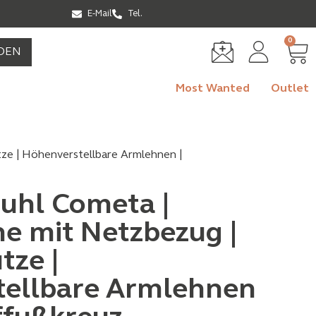
E-Mail
Tel.
0
DEN
Most Wanted
Outlet
ze | Höhenverstellbare Armlehnen |
uhl Cometa |
e mit Netzbezug |
tze |
ellbare Armlehnen