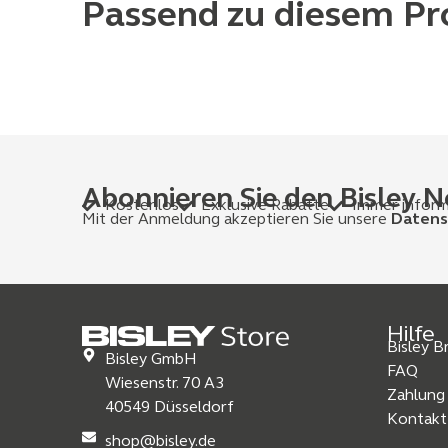
Passend zu diesem Pr
Abonnieren Sie den Bisley N
Kostenlos
Exklusive Rabatte
Immer inform
Mit der Anmeldung akzeptieren Sie unsere
Datens
Hilfe
Bisley 
Bisley GmbH
FAQ
Wiesenstr. 70 A3
Zahlung
40549 Düsseldorf
Kontakt
shop@bisley.de