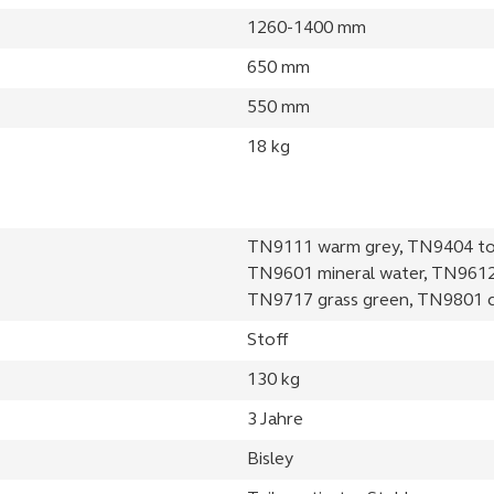
1260-1400 mm
650 mm
550 mm
18 kg
TN9111 warm grey, TN9404 to
TN9601 mineral water, TN9612
TN9717 grass green, TN9801 c
Stoff
130 kg
3 Jahre
Bisley