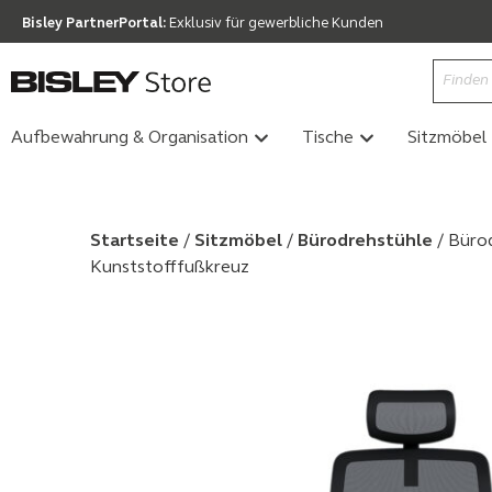
Bisley PartnerPortal:
Exklusiv für gewerbliche Kunden
Aufbewahrung & Organisation
Tische
Sitzmöbel
Startseite
/
Sitzmöbel
/
Bürodrehstühle
/ Bürod
Kunststofffußkreuz