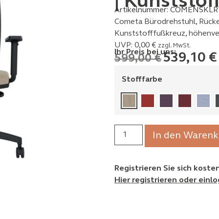
| Kunststof
Artikelnummer:
COMENSKLR
Cometa Bürodrehstuhl, Rücke
Kunststofffußkreuz, höhenve
UVP:
0,00
€
zzgl. MwSt.
Ihr Preis bei uns:
539,10
€
599,00
€
Stofffarbe
In den Warenk
Registrieren Sie sich kost
Hier registrieren oder einl