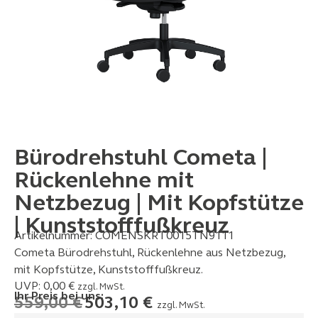
Bürodrehstuhl Cometa |
Rückenlehne mit
Netzbezug | Mit Kopfstütze
| Kunststofffußkreuz
Artikelnummer:
COMENSKRT0015TN9111
Cometa Bürodrehstuhl, Rückenlehne aus Netzbezug,
mit Kopfstütze, Kunststofffußkreuz.
UVP:
0,00
€
zzgl. MwSt.
Ihr Preis bei uns:
559,00
€
503,10
€
zzgl. MwSt.