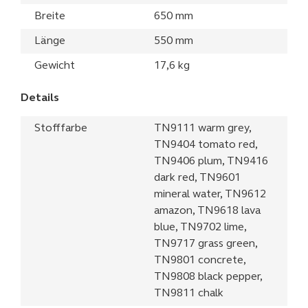
Breite
650 mm
Länge
550 mm
Gewicht
17,6 kg
Details
Stofffarbe
TN9111 warm grey,
TN9404 tomato red,
TN9406 plum, TN9416
dark red, TN9601
mineral water, TN9612
amazon, TN9618 lava
blue, TN9702 lime,
TN9717 grass green,
TN9801 concrete,
TN9808 black pepper,
TN9811 chalk