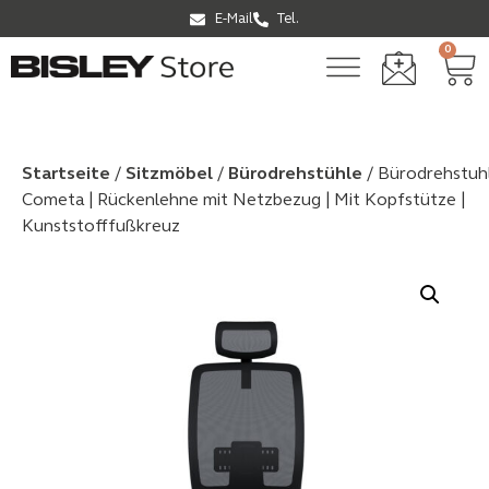
E-Mail
Tel.
0
Startseite
/
Sitzmöbel
/
Bürodrehstühle
/ Bürodrehstuh
Cometa | Rückenlehne mit Netzbezug | Mit Kopfstütze |
Kunststofffußkreuz