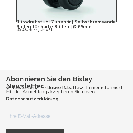
Bürodrehstuhl Zubehör | Selbstbremsende
Rollen für harte Böden | Ø 65mm
39,00
€
zzgl. MwSt.
Abonnieren Sie den Bisley
Newsletter
Kostenlos
Exklusive Rabatte
Immer informiert
Mit der Anmeldung akzeptieren Sie unsere
Datenschutzerklärung
.