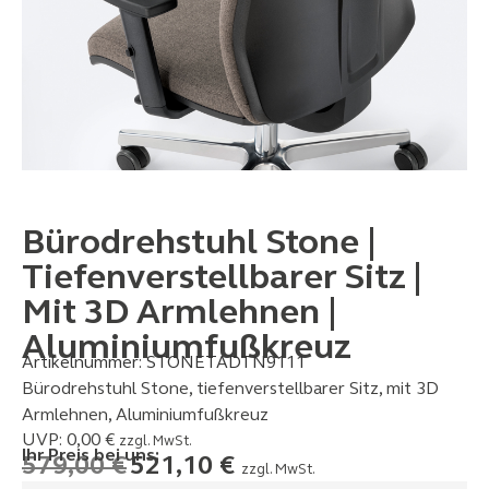
Bürodrehstuhl Stone |
Tiefenverstellbarer Sitz |
Mit 3D Armlehnen |
Aluminiumfußkreuz
Artikelnummer:
STONETADTN9111
Bürodrehstuhl Stone, tiefenverstellbarer Sitz, mit 3D
Armlehnen, Aluminiumfußkreuz
UVP:
0,00
€
zzgl. MwSt.
Ihr Preis bei uns:
579,00
€
521,10
€
zzgl. MwSt.