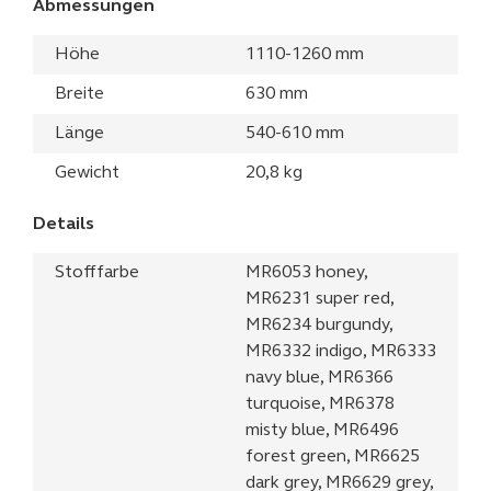
Abmessungen
Höhe
1110-1260 mm
Breite
630 mm
Länge
540-610 mm
Gewicht
20,8 kg
Details
Stofffarbe
MR6053 honey,
MR6231 super red,
MR6234 burgundy,
MR6332 indigo, MR6333
navy blue, MR6366
turquoise, MR6378
misty blue, MR6496
forest green, MR6625
dark grey, MR6629 grey,