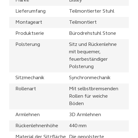
Marke
Bisley
Lieferumfang
Teilmontierter Stuhl
Montageart
Teilmontiert
Produktserie
Bürodrehstuhl Stone
Polsterung
Sitz und Rückenlehne
mit bequemer,
feuerbeständiger
Polsterung
Sitzmechanik
Synchronmechanik
Rollenart
Mit selbstbremsenden
Rollen für weiche
Böden
Armlehnen
3D Armlehnen
Rückenlehnenhöhe
440 mm
Material der Sitzfläche
Die gepolsterte