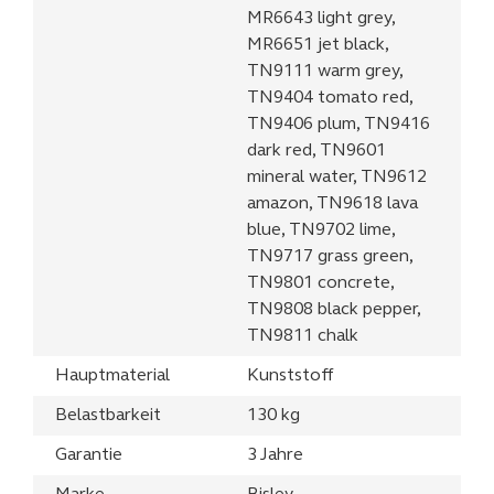
MR6643 light grey,
MR6651 jet black,
TN9111 warm grey,
TN9404 tomato red,
TN9406 plum, TN9416
dark red, TN9601
mineral water, TN9612
amazon, TN9618 lava
blue, TN9702 lime,
TN9717 grass green,
TN9801 concrete,
TN9808 black pepper,
TN9811 chalk
Hauptmaterial
Kunststoff
Belastbarkeit
130 kg
Garantie
3 Jahre