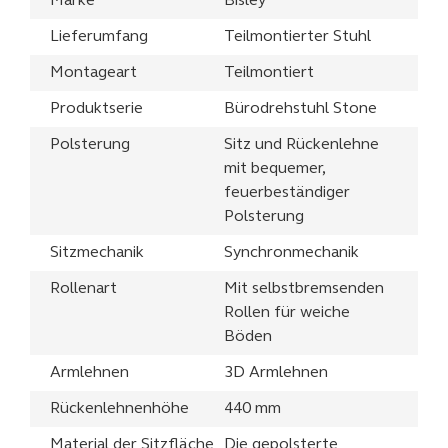
Marke
Bisley
Lieferumfang
Teilmontierter Stuhl
Montageart
Teilmontiert
Produktserie
Bürodrehstuhl Stone
Polsterung
Sitz und Rückenlehne
mit bequemer,
feuerbeständiger
Polsterung
Sitzmechanik
Synchronmechanik
Rollenart
Mit selbstbremsenden
Rollen für weiche
Böden
Armlehnen
3D Armlehnen
Rückenlehnenhöhe
440 mm
Material der Sitzfläche
Die gepolsterte