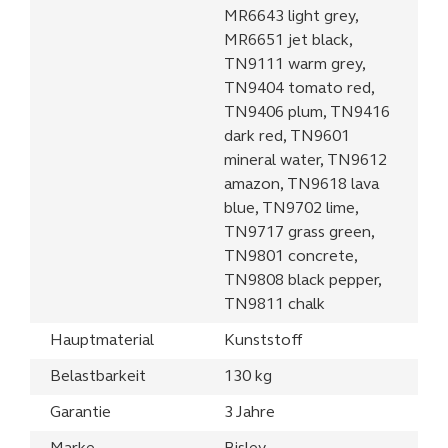
MR6643 light grey,
MR6651 jet black,
TN9111 warm grey,
TN9404 tomato red,
TN9406 plum, TN9416
dark red, TN9601
mineral water, TN9612
amazon, TN9618 lava
blue, TN9702 lime,
TN9717 grass green,
TN9801 concrete,
TN9808 black pepper,
TN9811 chalk
Hauptmaterial
Kunststoff
Belastbarkeit
130 kg
Garantie
3 Jahre