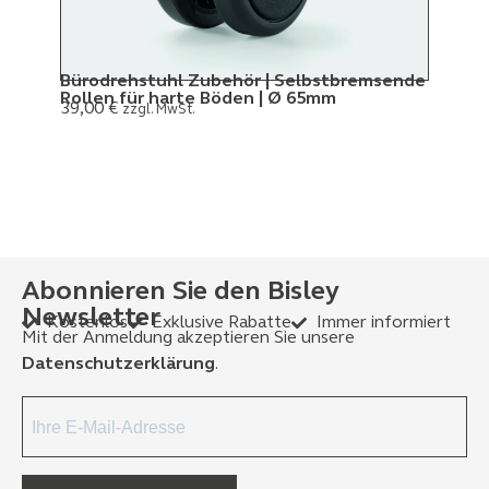
Bürodrehstuhl Zubehör | Selbstbremsende
Rollen für harte Böden | Ø 65mm
39,00
€
zzgl. MwSt.
Abonnieren Sie den Bisley
Newsletter
Kostenlos
Exklusive Rabatte
Immer informiert
Mit der Anmeldung akzeptieren Sie unsere
Datenschutzerklärung
.