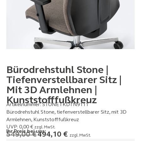
Bürodrehstuhl Stone |
Tiefenverstellbarer Sitz |
Mit 3D Armlehnen |
Kunststofffußkreuz
Artikelnummer:
STONETKDTN9111
Bürodrehstuhl Stone, tiefenverstellbarer Sitz, mit 3D
Armlehnen, Kunststofffußkreuz
UVP:
0,00
€
zzgl. MwSt.
Ihr Preis bei uns:
549,00
€
494,10
€
zzgl. MwSt.