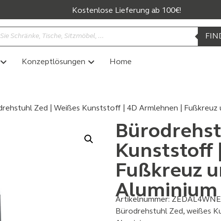
Kostenlose Lieferung ab 100€!
FIN
Konzeptlösungen
Home
rehstuhl Zed | Weißes Kunststoff | 4D Armlehnen | Fußkreuz
Bürodrehst
Kunststoff 
Fußkreuz u
Aluminium
Artikelnummer:
ZEDAL4WNE
Bürodrehstuhl Zed, weißes Ku