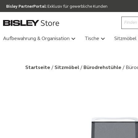
Bisley PartnerPortal:
Exklusiv für gewerbliche Kunden
Aufbewahrung & Organisation
Tische
Sitzmöbel
Startseite
/
Sitzmöbel
/
Bürodrehstühle
/ Bürod