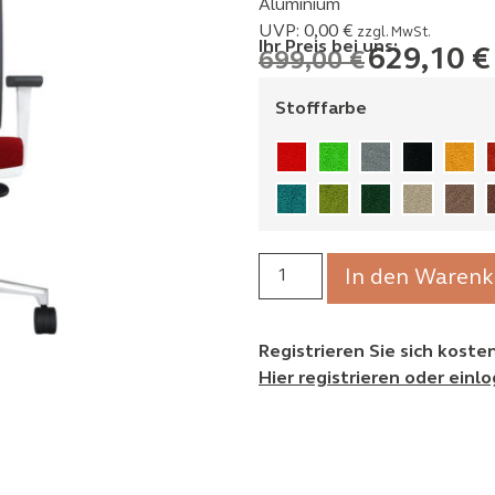
Aluminium
UVP:
0,00
€
zzgl. MwSt.
Ihr Preis bei uns:
629,10
€
699,00
€
Stofffarbe
In den Warenk
Registrieren Sie sich kost
Hier registrieren oder einl