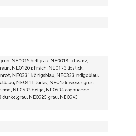
grün, NE0015 hellgrau, NE0018 schwarz,
un, NE0120 pfirsich, NE0173 lipstick,
rot, NE0331 königsblau, NE0333 indigoblau,
llblau, NE0411 türkis, NE0426 wiesengrün,
reme, NE0533 beige, NE0534 cappuccino,
 dunkelgrau, NE0625 grau, NE0643