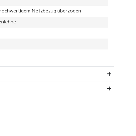
m hochwertigem Netzbezug überzogen
enlehne