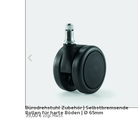
Bürodrehstuhl Zubehör | Selbstbremsende
Rollen für harte Böden | Ø 65mm
39,00
€
zzgl. MwSt.