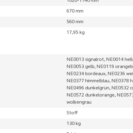
1020-1140 mm
670 mm
560 mm
17,95 kg
NE0013 signalrot, NE0014 hell
NE0053 gelb, NE0119 orangebra
NE0234 bordeaux, NE0236 wein
NE0377 himmelblau, NE0378 he
NE0496 dunkelgrün, NE0532 c
NE0572 dunkelorange, NE0573
wolkengrau
Stoff
130 kg