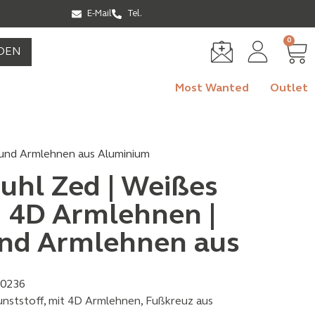
E-Mail
Tel.
0
DEN
Most Wanted
Outlet
 und Armlehnen aus Aluminium
uhl Zed | Weißes
| 4D Armlehnen |
nd Armlehnen aus
0236
nststoff, mit 4D Armlehnen, Fußkreuz aus