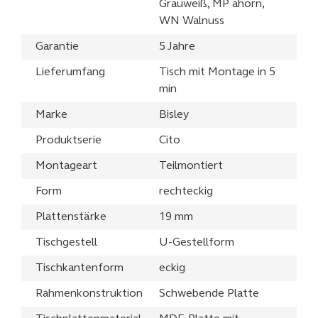
Grauweiß, MP ahorn,
WN Walnuss
Garantie
5 Jahre
Lieferumfang
Tisch mit Montage in 5
min
Marke
Bisley
Produktserie
Cito
Montageart
Teilmontiert
Form
rechteckig
Plattenstärke
19 mm
Tischgestell
U-Gestellform
Tischkantenform
eckig
Rahmenkonstruktion
Schwebende Platte