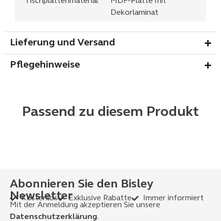
Tischplattenmaterial
MDF-Platte mit
Dekorlaminat
Lieferung und Versand
Pflegehinweise
Passend zu diesem Produkt
Abonnieren Sie den Bisley
Newsletter
Kostenlos
Exklusive Rabatte
Immer informiert
Mit der Anmeldung akzeptieren Sie unsere
Datenschutzerklärung
.