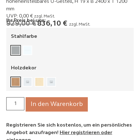
höheneinstellbares U-Gestell, H 19 x B 2400 x T 1200
mm
UVP:
0,00
€
zzgl. MwSt.
Ihr Preis bei uns:
929,00
€
836,10
€
zzgl. MwSt.
Stahlfarbe
Holzdekor
In den Warenkorb
Registrieren Sie sich kostenlos, um ein persönliches
Angebot anzufragen!
Hier registrieren oder