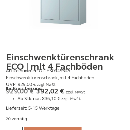
Einschwenktürenschrank
ECO | mit 4 Fachböden
Artikelnummer:
OL-ES094S645
Einschwenktürenschrank, mit 4 Fachböden
UVP:
929,00
€
zzgl. MwSt.
Ihr Preis bei uns:
929,00
€
392,02
€
zzgl. MwSt.
Ab Stk. nur:
836,10
€
zzgl. MwSt.
Lieferzeit: 5-15 Werktage
20 vorrätig