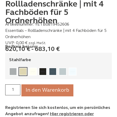
Rollladenschränke | mit 4
Fachböden für 5
Ordnerhöhen
Artikelnummer:
YETB08194S2606
Essentials – Rollladenschränke | mit 4 Fachböden für 5
Ordnerhöhen
UVP:
0,00
€
zzgl. MwSt.
Ihr Preis bei uns:
620,10
€
-
683,10
€
Stahlfarbe
In den Warenkorb
Registrieren Sie sich kostenlos, um ein persönliches
Angebot anzufragen!
Hier registrieren oder