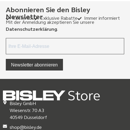
Abonnieren Sie den Bisley
Newsletter
Kostenlos
Exklusive Rabatte
Immer informiert
Mit der Anmeldung akzeptieren Sie unsere
Datenschutzerklärung
.
Newsletter abonnieren
Bisley GmbH
Wiesenstr. 70 A3
40549 Düsseldorf
shop@bisley.de