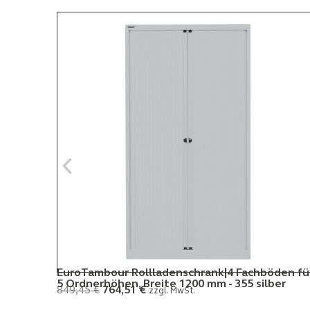
EuroTambour Rollladenschrank|4 Fachböden fü
5 Ordnerhöhen, Breite 1200 mm - 355 silber
849,45
€
764,51
€
zzgl. MwSt.