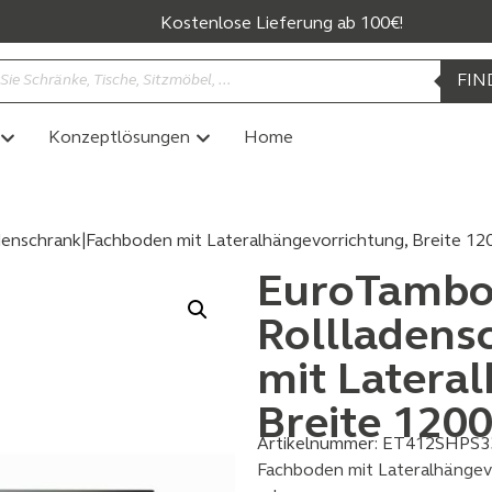
Kostenlose Lieferung ab 100€!
FIN
Konzeptlösungen
Home
enschrank|Fachboden mit Lateralhängevorrichtung, Breite 12
EuroTambo
Rollladens
mit Latera
Breite 120
Artikelnummer:
ET412SHPS3
Fachboden mit Lateralhängev