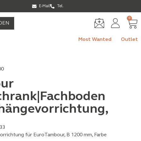
E-Mail
Tel.
0
DEN
Most Wanted
Outlet
00
ur
chrank|Fachboden
lhängevorrichtung,
0
33
orrichtung für EuroTambour, B 1200 mm, Farbe