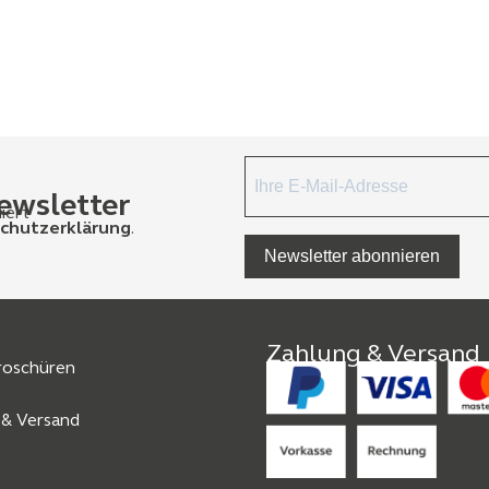
ewsletter
iert
chutzerklärung
.
Newsletter abonnieren
Zahlung & Versand
Broschüren
 & Versand