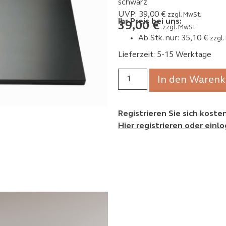
schwarz
UVP:
39,00
€
zzgl. MwSt.
Ihr Preis bei uns:
39,00
€
zzgl. MwSt.
Ab Stk. nur:
35,10
€
zzgl.
Lieferzeit: 5-15 Werktage
In den Warenk
Registrieren Sie sich kost
Hier registrieren oder einl