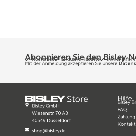
Abonnieren Sie den Bisley N
Kostenlos
Exklusive Rabatte
Immer inform
Mit der Anmeldung akzeptieren Sie unsere
Datens
Hilfe
Bisley 
Bisley GmbH
FAQ
Wiesenstr. 70 A3
Zahlung
40549 Düsseldorf
Kontakt
shop@bisley.de