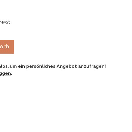
 MwSt.
orb
enlos, um ein persönliches Angebot anzufragen!
oggen
.