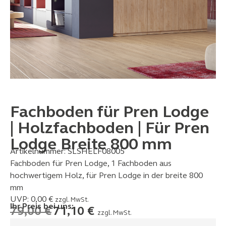
Fachboden für Pren Lodge
| Holzfachboden | Für Pren
Lodge Breite 800 mm
Artikelnummer:
SLSHELF08005
Fachboden für Pren Lodge, 1 Fachboden aus
hochwertigem Holz, für Pren Lodge in der breite 800
mm
UVP:
0,00
€
zzgl. MwSt.
Ihr Preis bei uns:
79,00
€
71,10
€
zzgl. MwSt.