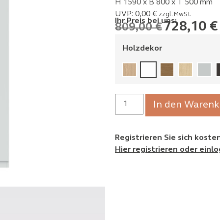
H 1590 x B 800 x T 500 mm
UVP:
0,00
€
zzgl. MwSt.
Ihr Preis bei uns:
728,10
€
809,00
€
Holzdekor
In den Warenk
Registrieren Sie sich kost
Hier registrieren oder einl