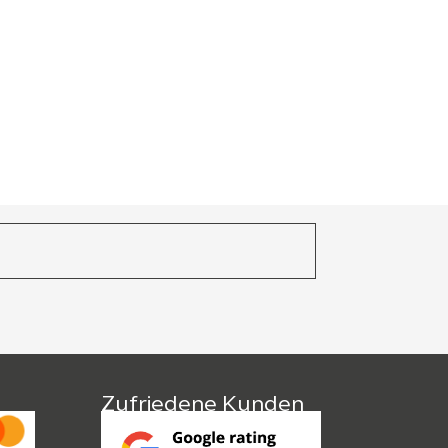
en Abdeckplatte | Melaminharzbeschichtet | H
 x B 800 x T 500 mm
,00
€
89,10
€
zzgl. MwSt.
Zufriedene Kunden