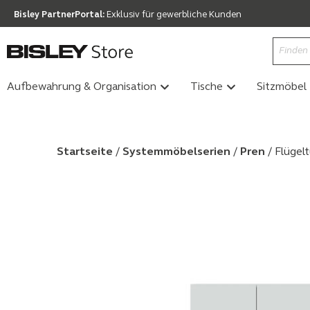
Bisley PartnerPortal:
Exklusiv für gewerbliche Kunden
Aufbewahrung & Organisation
Tische
Sitzmöbel
Startseite
/
Systemmöbel­serien
/
Pren
/ Flügel