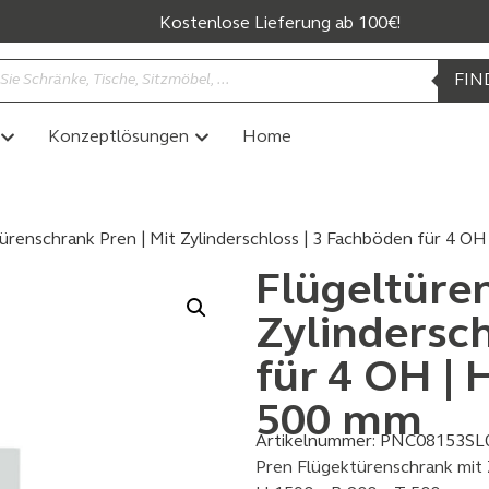
Kostenlose Lieferung ab 100€!
FIN
Konzeptlösungen
Home
türenschrank Pren | Mit Zylinderschloss | 3 Fachböden für 4 O
Flügeltüren
Zylindersc
für 4 OH | 
500 mm
Artikelnummer:
PNC08153SL
Pren Flügektürenschrank mit Z