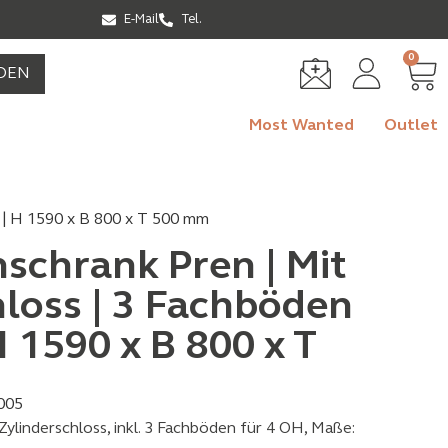
E-Mail
Tel.
0
DEN
Most Wanted
Outlet
H | H 1590 x B 800 x T 500 mm
schrank Pren | Mit
hloss | 3 Fachböden
H 1590 x B 800 x T
005
ylinderschloss, inkl. 3 Fachböden für 4 OH, Maße: