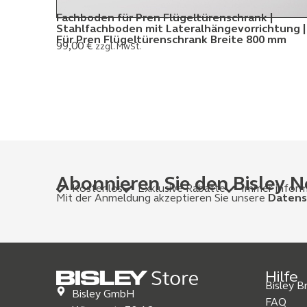
Fachboden für Pren Flügeltürenschrank |
Stahlfachboden mit Lateralhängevorrichtung |
Für Pren Flügeltürenschrank Breite 800 mm
99,00
€
zzgl. MwSt.
Abonnieren Sie den Bisley N
Kostenlos
Exklusive Rabatte
Immer inform
Mit der Anmeldung akzeptieren Sie unsere
Datens
Hilfe
Bisley 
Bisley GmbH
FAQ