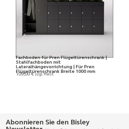
Fachboden für Pren Flügeltürenschrank |
Pren
Stahlfachboden mit
H 14
379
Lateralhängevorrichtung | Für Pren
Flügeltürenschrank Breite 1000 mm
109,00
€
zzgl. MwSt.
Abonnieren Sie den Bisley