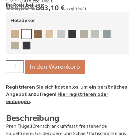
UVP:
0,00
€
zzgl. MwSt.
Ihr Preis bei uns:
959,00
€
863,10
€
zzgl. MwSt.
Holzdekor
In den Warenkorb
Registrieren Sie sich kostenlos, um ein persönliches
Angebot anzufragen!
Hier registrieren oder
einloggen
.
Beschreibung
Pren Flügeltürenschrank umfasst freistehende
Flügeltüren-, Garderoben- und Schließfachschränke aus