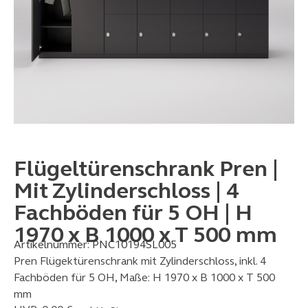
Flügeltürenschrank Pren |
Mit Zylinderschloss | 4
Fachböden für 5 OH | H
1970 x B 1000 x T 500 mm
Artikelnummer:
PNC10194SL005
Pren Flügektürenschrank mit Zylinderschloss, inkl. 4
Fachböden für 5 OH, Maße: H 1970 x B 1000 x T 500
mm