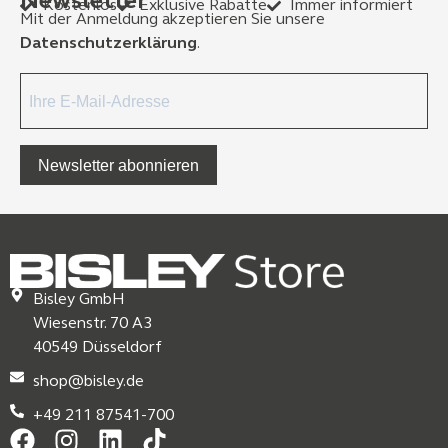
Newsletter
Kostenlos
Exklusive Rabatte
Immer informiert
Mit der Anmeldung akzeptieren Sie unsere
Datenschutzerklärung
.
Newsletter abonnieren
Bisley GmbH
Wiesenstr. 70 A3
40549 Düsseldorf
shop@bisley.de
+49 211 87541-700