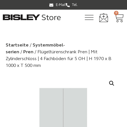
E-Mail
Tel.
0
Startseite
/
Systemmöbel­
serien
/
Pren
/ Flügeltürenschrank Pren | Mit
Zylinderschloss | 4 Fachböden für 5 OH | H 1970 x B
1000 x T 500 mm