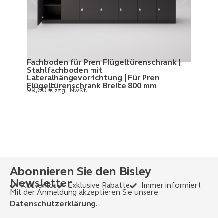
Fachboden für Pren Flügeltürenschrank |
Pren
Stahlfachboden mit
H 14
369
Lateralhängevorrichtung | Für Pren
Flügeltürenschrank Breite 800 mm
99,00
€
zzgl. MwSt.
Abonnieren Sie den Bisley
Newsletter
Kostenlos
Exklusive Rabatte
Immer informiert
Mit der Anmeldung akzeptieren Sie unsere
Datenschutzerklärung
.