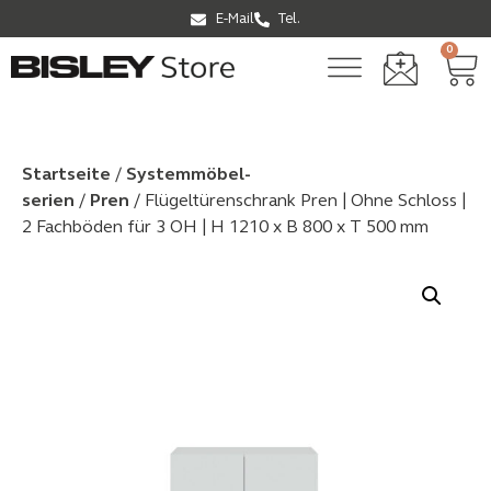
E-Mail
Tel.
0
Startseite
/
Systemmöbel­
serien
/
Pren
/ Flügeltürenschrank Pren | Ohne Schloss |
2 Fachböden für 3 OH | H 1210 x B 800 x T 500 mm