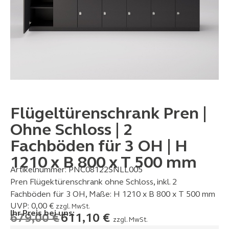
Flügeltürenschrank Pren |
Ohne Schloss | 2
Fachböden für 3 OH | H
1210 x B 800 x T 500 mm
Artikelnummer:
PNC08122SNLL005
Pren Flügektürenschrank ohne Schloss, inkl. 2
Fachböden für 3 OH, Maße: H 1210 x B 800 x T 500 mm
UVP:
0,00
€
zzgl. MwSt.
Ihr Preis bei uns:
679,00
€
611,10
€
zzgl. MwSt.