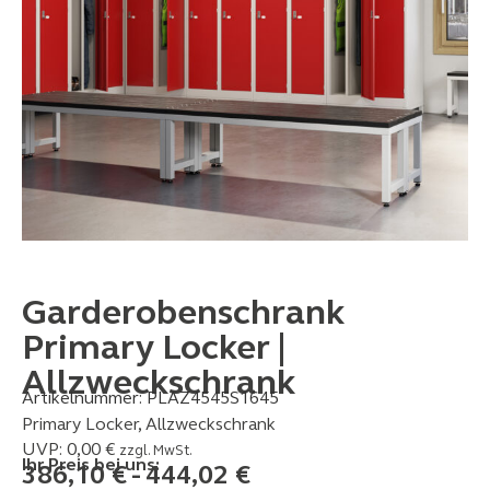
Garderobenschrank
Primary Locker |
Allzweckschrank
Artikelnummer:
PLAZ4545S1645
Primary Locker, Allzweckschrank
UVP:
0,00
€
zzgl. MwSt.
Ihr Preis bei uns:
386,10
€
-
444,02
€