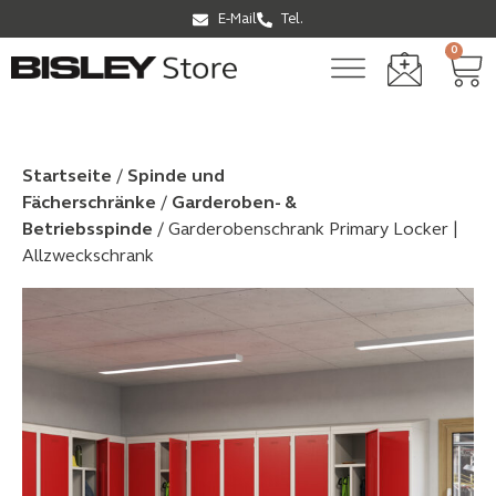
E-Mail
Tel.
0
Startseite
/
Spinde und
Fächerschränke
/
Garderoben- &
Betriebsspinde
/ Garderobenschrank Primary Locker |
Allzweckschrank