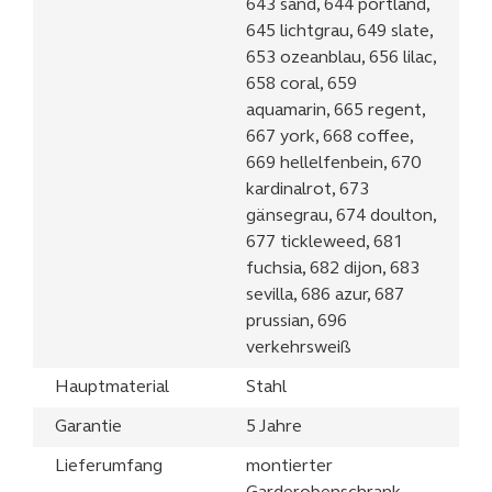
643 sand, 644 portland,
645 lichtgrau, 649 slate,
653 ozeanblau, 656 lilac,
658 coral, 659
aquamarin, 665 regent,
667 york, 668 coffee,
669 hellelfenbein, 670
kardinalrot, 673
gänsegrau, 674 doulton,
677 tickleweed, 681
fuchsia, 682 dijon, 683
sevilla, 686 azur, 687
prussian, 696
verkehrsweiß
Hauptmaterial
Stahl
Garantie
5 Jahre
Lieferumfang
montierter