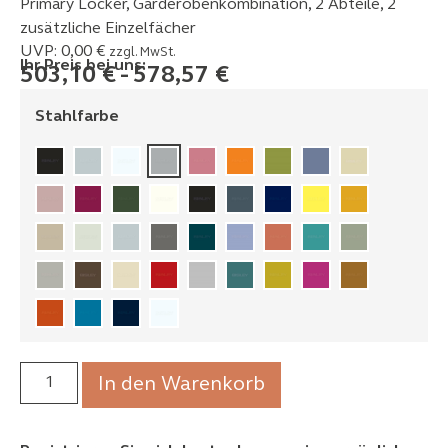
Primary Locker, Garderobenkombination, 2 Abteile, 2
zusätzliche Einzelfächer
UVP:
0,00
€
zzgl. MwSt.
Ihr Preis bei uns:
503,10
€
-
578,57
€
Stahlfarbe
In den Warenkorb