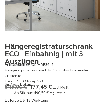
Hängeregistraturschrank
ECO | Einbahnig | mit 3
Auszügen
Artikelnummer:
OL-HRE3645
Hängeregistraturschrank ECO mit durchgehender
Griffleiste
UVP:
545,00
€
zzgl. MwSt.
Ihr Preis bei uns:
545,00
€
177,45
€
zzgl. MwSt.
Ab Stk. nur:
490,50
€
zzgl. MwSt.
Lieferzeit: 5-15 Werktage