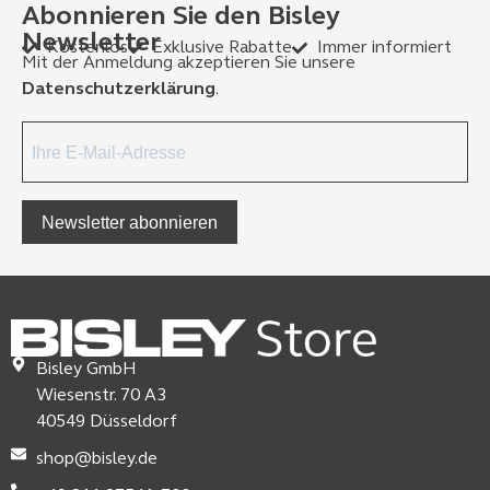
Abonnieren Sie den Bisley
Newsletter
Kostenlos
Exklusive Rabatte
Immer informiert
Mit der Anmeldung akzeptieren Sie unsere
Datenschutzerklärung
.
Newsletter abonnieren
Bisley GmbH
Wiesenstr. 70 A3
40549 Düsseldorf
shop@bisley.de