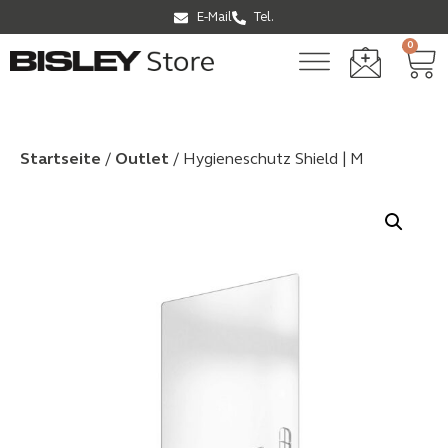
E-Mail
Tel.
0
Startseite
/
Outlet
/ Hygieneschutz Shield | M