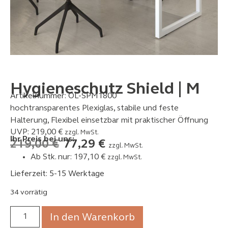
Hygieneschutz Shield | M
Artikelnummer:
OL-SPM1800
hochtransparentes Plexiglas, stabile und feste
Halterung, Flexibel einsetzbar mit praktischer Öffnung
UVP:
219,00
€
zzgl. MwSt.
Ihr Preis bei uns:
219,00
€
77,29
€
zzgl. MwSt.
Ab Stk. nur:
197,10
€
zzgl. MwSt.
Lieferzeit: 5-15 Werktage
34 vorrätig
In den Warenkorb