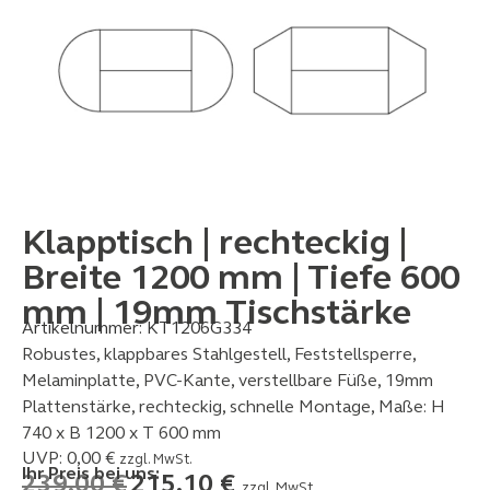
Klapptisch | rechteckig |
Breite 1200 mm | Tiefe 600
mm | 19mm Tischstärke
Artikelnummer:
KT1206G334
Robustes, klappbares Stahlgestell, Feststellsperre,
Melaminplatte, PVC-Kante, verstellbare Füße, 19mm
Plattenstärke, rechteckig, schnelle Montage, Maße: H
740 x B 1200 x T 600 mm
UVP:
0,00
€
zzgl. MwSt.
Ihr Preis bei uns:
239,00
€
215,10
€
zzgl. MwSt.