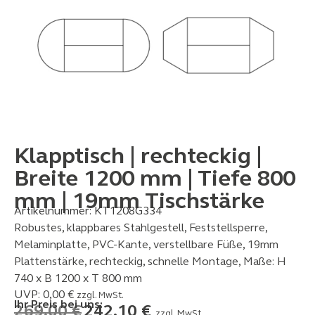
Klapptisch | rechteckig |
Breite 1200 mm | Tiefe 800
mm | 19mm Tischstärke
Artikelnummer:
KT1208G334
Robustes, klappbares Stahlgestell, Feststellsperre,
Melaminplatte, PVC-Kante, verstellbare Füße, 19mm
Plattenstärke, rechteckig, schnelle Montage, Maße: H
740 x B 1200 x T 800 mm
UVP:
0,00
€
zzgl. MwSt.
Ihr Preis bei uns:
269,00
€
242,10
€
zzgl. MwSt.