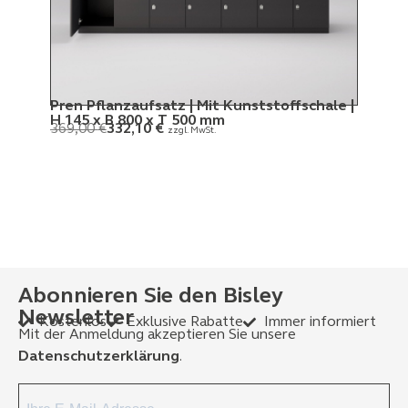
Pren Pflanzaufsatz | Mit Kunststoffschale |
Pren
H 145 x B 800 x T 500 mm
Mela
369,00
€
332,10
€
zzgl. MwSt.
500
99,
Abonnieren Sie den Bisley
Newsletter
Kostenlos
Exklusive Rabatte
Immer informiert
Mit der Anmeldung akzeptieren Sie unsere
Datenschutzerklärung
.