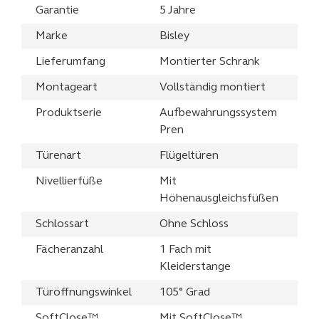
Garantie
5 Jahre
Marke
Bisley
Lieferumfang
Montierter Schrank
Montageart
Vollständig montiert
Produktserie
Aufbewahrungssystem
Pren
Türenart
Flügeltüren
Nivellierfüße
Mit
Höhenausgleichsfüßen
Schlossart
Ohne Schloss
Fächeranzahl
1 Fach mit
Kleiderstange
Türöffnungswinkel
105° Grad
SoftClose™
Mit SoftClose™