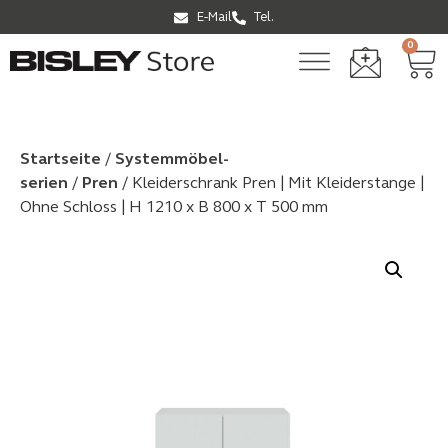
E-Mail
Tel.
0
Startseite
/
Systemmöbel­
serien
/
Pren
/ Kleiderschrank Pren | Mit Kleiderstange |
Ohne Schloss | H 1210 x B 800 x T 500 mm