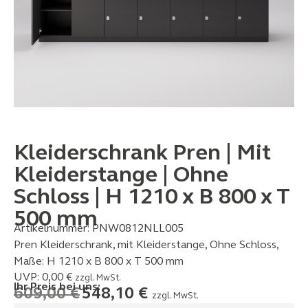
Kleiderschrank Pren | Mit
Kleiderstange | Ohne
Schloss | H 1210 x B 800 x T
500 mm
Artikelnummer:
PNW0812NLL005
Pren Kleiderschrank, mit Kleiderstange, Ohne Schloss,
Maße: H 1210 x B 800 x T 500 mm
UVP:
0,00
€
zzgl. MwSt.
Ihr Preis bei uns:
609,00
€
548,10
€
zzgl. MwSt.