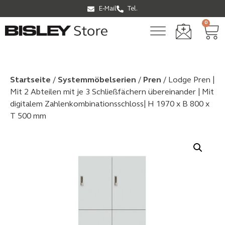
E-Mail
Tel.
0
Startseite
/
Systemmöbel­serien
/
Pren
/ Lodge Pren |
Mit 2 Abteilen mit je 3 Schließfächern übereinander | Mit
digitalem Zahlenkombinationsschloss| H 1970 x B 800 x
T 500 mm