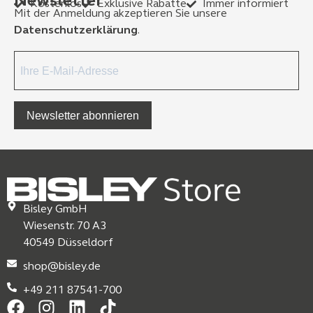
Newsletter
Kostenlos
Exklusive Rabatte
Immer informiert
Mit der Anmeldung akzeptieren Sie unsere
Datenschutzerklärung
.
Newsletter abonnieren
Bisley GmbH
Wiesenstr. 70 A3
40549 Düsseldorf
shop@bisley.de
+49 211 87541-700