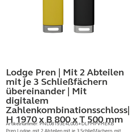
Lodge Pren | Mit 2 Abteilen
mit je 3 Schließfächern
übereinander | Mit
digitalem
Zahlenkombinationsschloss|
H 1970 x B 800 x T 500 mm
Artikelnummer:
PNL08193E4L005+DLFMPVMEKB
Pren Lodge, mit 2 Abteilen mit je 3 Schließfächern, mit