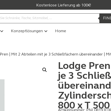
Kostenlose Lieferung ab 100€!
FIN
Konzeptlösungen
Home
Pren | Mit 2 Abteilen mit je 3 Schließfächern übereinander | M
Lodge Pren 
je 3 Schlie
übereinande
Zylindersch
800 x T 50
Artikelnummer:
PNL08193L0