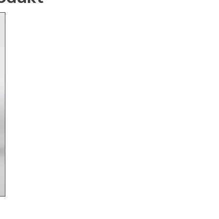
Pren Abdeckplatte | Melaminharzbeschichtet | H
18 x B 800 x T 500 mm
99,00
€
89,10
€
zzgl. MwSt.