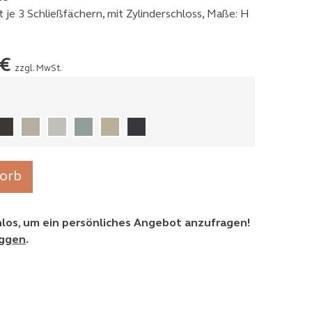
t je 3 Schließfächern, mit Zylinderschloss, Maße: H
€
zzgl. MwSt.
orb
enlos, um ein persönliches Angebot anzufragen!
oggen
.