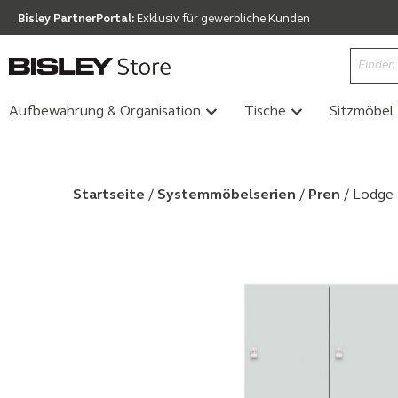
Bisley PartnerPortal:
Exklusiv für gewerbliche Kunden
Aufbewahrung & Organisation
Tische
Sitzmöbel
Startseite
/
Systemmöbel­serien
/
Pren
/ Lodge 