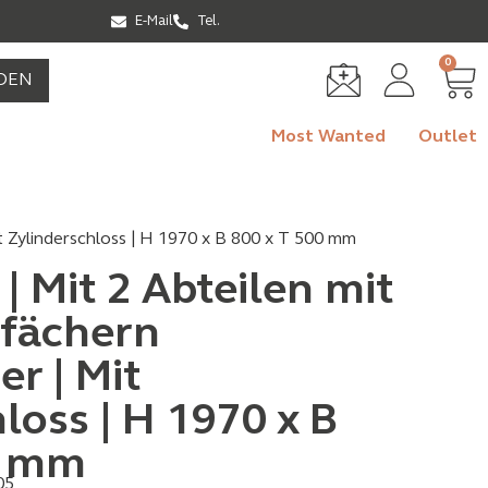
E-Mail
Tel.
0
DEN
Most Wanted
Outlet
it Zylinderschloss | H 1970 x B 800 x T 500 mm
| Mit 2 Abteilen mit
ßfächern
r | Mit
loss | H 1970 x B
0 mm
05