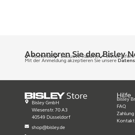
Abonnieren Sie den Bisley N
Kostenlos
Exklusive Rabatte
Immer inform
Mit der Anmeldung akzeptieren Sie unsere
Datens
Hilfe
Bisley 
Bisley GmbH
FAQ
Wiesenstr. 70 A3
Zahlung
40549 Düsseldorf
Kontakt
shop@bisley.de