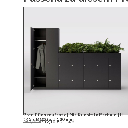
Pren Pflanzaufsatz | Mit Kunststoffschale | H
145 x B 800 x T 500 mm
369,00
€
332,10
€
zzgl. MwSt.