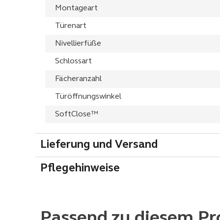
Montageart
Türenart
Nivellierfüße
Schlossart
Fächeranzahl
Türöffnungswinkel
SoftClose™
Lieferung und Versand
Pflegehinweise
Passend zu diesem Pr