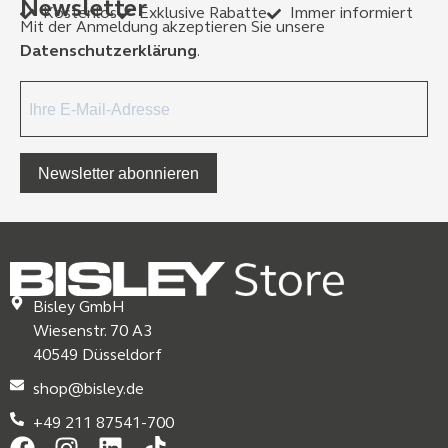
Newsletter
Kostenlos
Exklusive Rabatte
Immer informiert
Mit der Anmeldung akzeptieren Sie unsere
Datenschutzerklärung
.
Newsletter abonnieren
Bisley GmbH
Wiesenstr. 70 A3
40549 Düsseldorf
shop@bisley.de
+49 211 87541-700