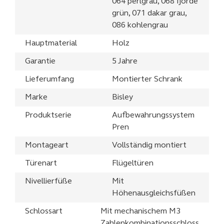
064 perlgrau, 068 fjorde
grün, 071 dakar grau,
086 kohlengrau
Hauptmaterial
Holz
Garantie
5 Jahre
Lieferumfang
Montierter Schrank
Marke
Bisley
Produktserie
Aufbewahrungssystem
Pren
Montageart
Vollständig montiert
Türenart
Flügeltüren
Nivellierfüße
Mit
Höhenausgleichsfüßen
Schlossart
Mit mechanischem M3
Zahlenkombinationsschloss