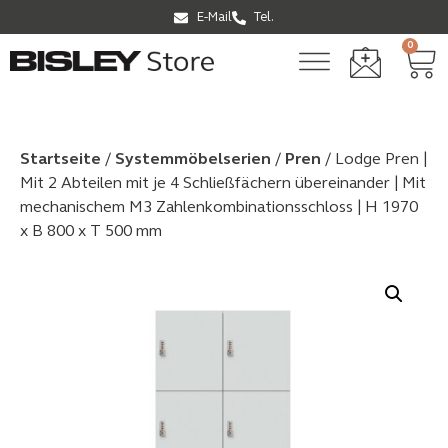
E-Mail
Tel.
0
Startseite
/
Systemmöbel­serien
/
Pren
/ Lodge Pren |
Mit 2 Abteilen mit je 4 Schließfächern übereinander | Mit
mechanischem M3 Zahlenkombinationsschloss | H 1970
x B 800 x T 500 mm