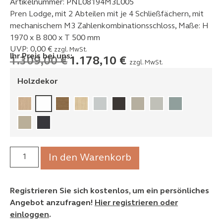
Artikelnummer:
PNL08194M3L005
Pren Lodge, mit 2 Abteilen mit je 4 Schließfächern, mit
mechanischem M3 Zahlenkombinationsschloss, Maße: H
1970 x B 800 x T 500 mm
UVP:
0,00
€
zzgl. MwSt.
Ihr Preis bei uns:
1.309,00
€
1.178,10
€
zzgl. MwSt.
Holzdekor
In den Warenkorb
Registrieren Sie sich kostenlos, um ein persönliches
Angebot anzufragen!
Hier registrieren oder
einloggen
.