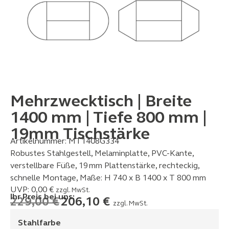
Mehrzwecktisch | Breite
1400 mm | Tiefe 800 mm |
19mm Tischstärke
Artikelnummer:
MT1408G334
Robustes Stahlgestell, Melaminplatte, PVC-Kante,
verstellbare Füße, 19 mm Plattenstärke, rechteckig,
schnelle Montage, Maße: H 740 x B 1400 x T 800 mm
UVP:
0,00
€
zzgl. MwSt.
Ihr Preis bei uns:
229,00
€
206,10
€
zzgl. MwSt.
Stahlfarbe