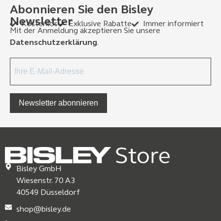
Abonnieren Sie den Bisley
Newsletter
Kostenlos
Exklusive Rabatte
Immer informiert
Mit der Anmeldung akzeptieren Sie unsere
Datenschutzerklärung
.
Newsletter abonnieren
Bisley GmbH
Wiesenstr. 70 A3
40549 Düsseldorf
shop@bisley.de