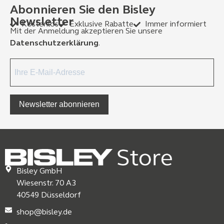
Abonnieren Sie den Bisley
Newsletter
Kostenlos
Exklusive Rabatte
Immer informiert
Mit der Anmeldung akzeptieren Sie unsere
Datenschutzerklärung
.
Newsletter abonnieren
Bisley GmbH
Wiesenstr. 70 A3
40549 Düsseldorf
shop@bisley.de