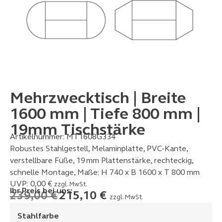
Mehrzwecktisch | Breite
1600 mm | Tiefe 800 mm |
19mm Tischstärke
Artikelnummer:
MT1608G334
Robustes Stahlgestell, Melaminplatte, PVC-Kante,
verstellbare Füße, 19 mm Plattenstärke, rechteckig,
schnelle Montage, Maße: H 740 x B 1600 x T 800 mm
UVP:
0,00
€
zzgl. MwSt.
Ihr Preis bei uns:
239,00
€
215,10
€
zzgl. MwSt.
Stahlfarbe