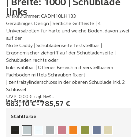
| Breite: 1000 | Schublade
links
Artikelnummer:
CADM10LH133
Geradliniges Design | Seitliche Griffleiste | 4
Universalrollen für harte und weiche Böden, davon zwei
auf der
Note Caddy | Schubladenseite feststellbar |
Ergonomischer ziehgriff auf der Schubladenseite |
Schubladen rechts oder
links wählbar | Offener Bereich mit verstellbarem
Fachboden mittels Schrauben fixiert
| zentralzylinderschloss in der oberen Schublade inkl. 2
Schlüssel
UVP:
0,00
€
zzgl. MwSt.
Ihr Preis bei uns:
683,10
€
-
785,57
€
Stahlfarbe