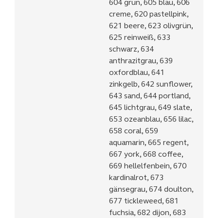
604 grün, 605 blau, 606
creme, 620 pastellpink,
621 beere, 623 olivgrün,
625 reinweiß, 633
schwarz, 634
anthrazitgrau, 639
oxfordblau, 641
zinkgelb, 642 sunflower,
643 sand, 644 portland,
645 lichtgrau, 649 slate,
653 ozeanblau, 656 lilac,
658 coral, 659
aquamarin, 665 regent,
667 york, 668 coffee,
669 hellelfenbein, 670
kardinalrot, 673
gänsegrau, 674 doulton,
677 tickleweed, 681
fuchsia, 682 dijon, 683