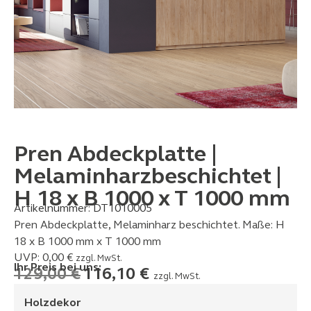
Pren Abdeckplatte |
Melaminharzbeschichtet |
H 18 x B 1000 x T 1000 mm
Artikelnummer:
DT1010005
Pren Abdeckplatte, Melaminharz beschichtet. Maße: H
18 x B 1000 mm x T 1000 mm
UVP:
0,00
€
zzgl. MwSt.
Ihr Preis bei uns:
129,00
€
116,10
€
zzgl. MwSt.
Holzdekor