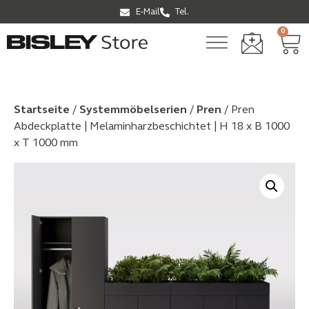
E-Mail
Tel.
0
Startseite
/
Systemmöbel­serien
/
Pren
/ Pren
Abdeckplatte | Melaminharzbeschichtet | H 18 x B 1000
x T 1000 mm