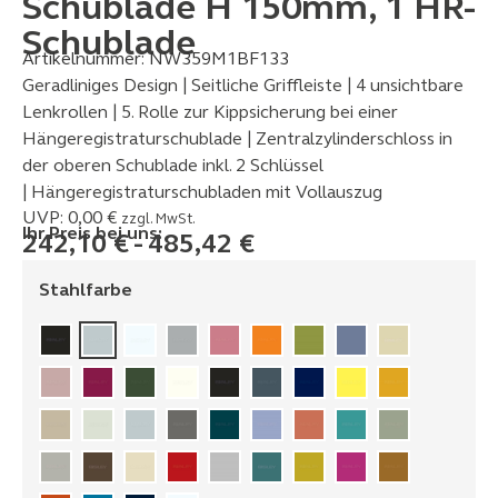
Schublade H 150mm, 1 HR-
Schublade
Artikelnummer:
NW359M1BF133
Geradliniges Design | Seitliche Griffleiste | 4 unsichtbare
Lenkrollen | 5. Rolle zur Kippsicherung bei einer
Hängeregistraturschublade | Zentralzylinderschloss in
der oberen Schublade inkl. 2 Schlüssel
| Hängeregistraturschubladen mit Vollauszug
UVP:
0,00
€
zzgl. MwSt.
Ihr Preis bei uns:
242,10
€
-
485,42
€
Stahlfarbe