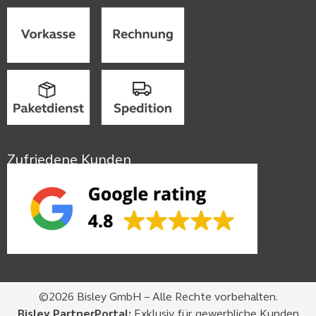
Zufriedene Kunden
©2026 Bisley GmbH – Alle Rechte vorbehalten.
Bisley PartnerPortal:
Exklusiv für gewerbliche Kunden