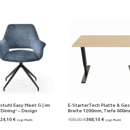
stuhl Easy Meet G | im
E-StarterTech Platte & Gest
Dining“ – Design
Breite 1200mm, Tiefe 600
24,10
€
409,00
€
368,10
€
zzgl. MwSt.
zzgl. MwSt.