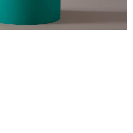
 verändern
uktur.
Sitzmöbel