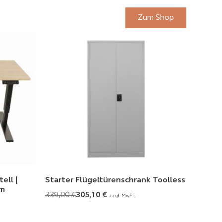
Zum Shop
ell |
Starter Flügeltürenschrank Toolless
mm
339,00
€
305,10
€
zzgl. MwSt.