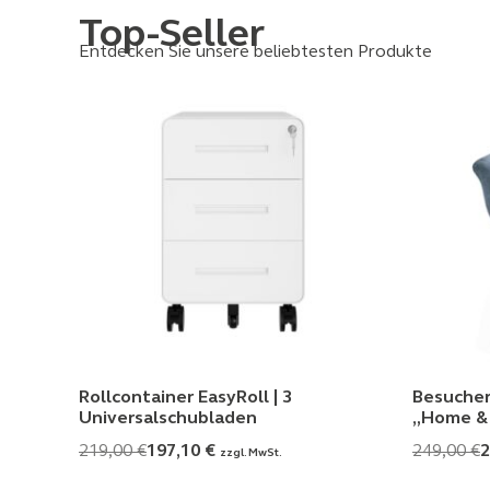
Top-Seller
Entdecken Sie unsere beliebtesten Produkte
Rollcontainer EasyRoll | 3
Besucher
Universalschubladen
„Home & 
219,00
€
197,10
€
249,00
€
2
zzgl. MwSt.