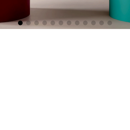
n, die alles
 in der Fläche. Klar in der Str
Hier klicken!
Tische