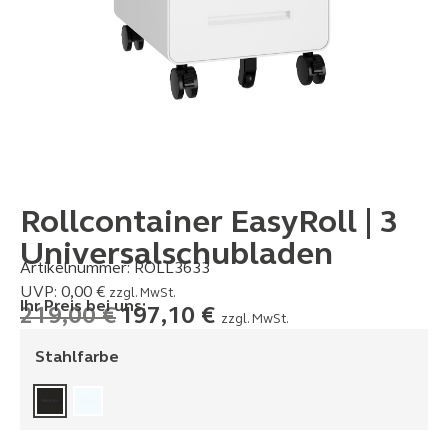
Rollcontainer EasyRoll | 3
Universalschubladen
Artikelnummer:
ROLL3633
UVP:
0,00
€
zzgl. MwSt.
Ihr Preis bei uns:
219,00
€
197,10
€
zzgl. MwSt.
Stahlfarbe