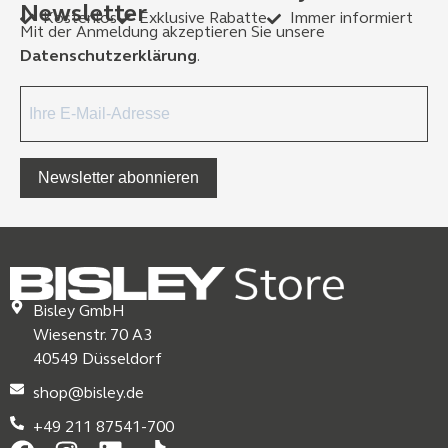
Newsletter
Kostenlos
Exklusive Rabatte
Immer informiert
Mit der Anmeldung akzeptieren Sie unsere
Datenschutzerklärung
.
Newsletter abonnieren
Bisley GmbH
Wiesenstr. 70 A3
40549 Düsseldorf
shop@bisley.de
+49 211 87541-700