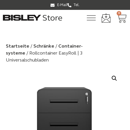
E-Mail
Tel.
0
Startseite
/
Schränke
/
Container­
systeme
/ Rollcontainer EasyRoll | 3
Universalschubladen