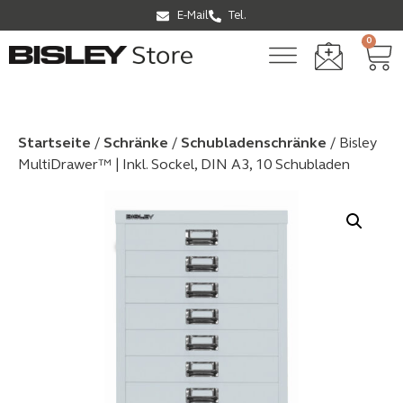
E-Mail
Tel.
0
Startseite
/
Schränke
/
Schubladen­schränke
/ Bisley
MultiDrawer™ | Inkl. Sockel, DIN A3, 10 Schubladen