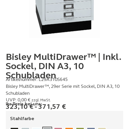
Bisley MultiDrawer™ | Inkl.
Sockel, DIN A3, 10
Schubladen
Artikelnummer:
L29A310S645
Bisley MultiDrawer™, 29er Serie mit Sockel, DIN A3, 10
Schubladen
UVP:
0,00
€
zzgl. MwSt.
Ihr Preis bei uns:
323,10
€
-
371,57
€
Stahlfarbe