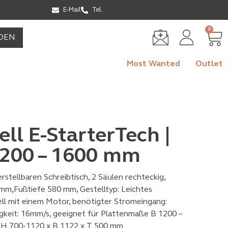
E-Mail
Tel.
0
DEN
Most Wanted
Outlet
ell E-StarterTech |
 1200 – 1600 mm
rstellbaren Schreibtisch, 2 Säulen rechteckig,
 mm,Fußtiefe 580 mm, Gestelltyp: Leichtes
ell mit einem Motor, benötigter Stromeingang:
keit: 16mm/s, geeignet für Plattenmaße B 1200 –
 H 700-1120 x B 1122 x T 500 mm