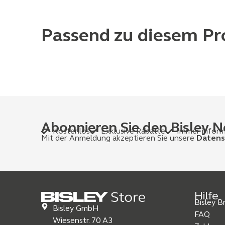
Passend zu diesem Pr
Abonnieren Sie den Bisley N
Kostenlos
Exklusive Rabatte
Immer inform
Mit der Anmeldung akzeptieren Sie unsere
Datens
Hilfe
Bisley 
Bisley GmbH
FAQ
Wiesenstr. 70 A3