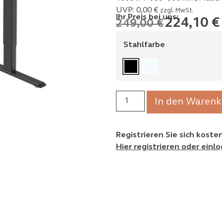
UVP:
0,00
€
zzgl. MwSt.
Ihr Preis bei uns:
224,10
€
249,00
€
Stahlfarbe
In den Warenk
Registrieren Sie sich kost
Hier registrieren oder einl