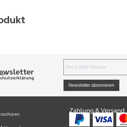
odukt
ewsletter
iert
chutzerklärung
.
Newsletter abonnieren
Zahlung & Versand
Broschüren