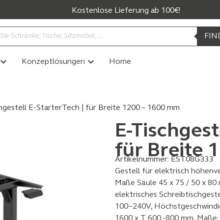
Kostenlose Lieferung ab 100€!
FIN
Konzeptlösungen
Home
hgestell E-StarterTech | für Breite 1200 – 1600 mm
E-Tischgest
für Breite
Artikelnummer:
EST08G333
Gestell für elektrisch höhenve
Maße Säule 45 x 75 / 50 x 80
elektrisches Schreibtischgest
100~240V, Höchstgeschwindig
1600 x T 600 -800 mm, Maße: