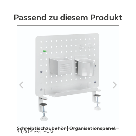
Passend zu diesem Produkt
Schreibtischzubehör | Organisationspanel
Schr
39,00
€
99,
zzgl. MwSt.