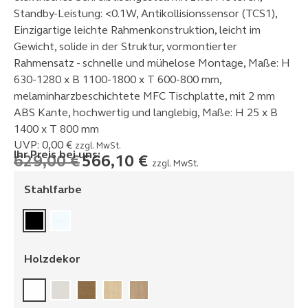
Standby-Leistung: <0.1W, Antikollisionssensor (TCS1),
Einzigartige leichte Rahmenkonstruktion, leicht im
Gewicht, solide in der Struktur, vormontierter
Rahmensatz - schnelle und mühelose Montage, Maße: H
630-1280 x B 1100-1800 x T 600-800 mm,
melaminharzbeschichtete MFC Tischplatte, mit 2 mm
ABS Kante, hochwertig und langlebig, Maße: H 25 x B
1400 x T 800 mm
UVP:
0,00
€
zzgl. MwSt.
Ihr Preis bei uns:
629,00
€
566,10
€
zzgl. MwSt.
Stahlfarbe
Holzdekor