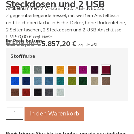
Steckdosen und 2 USB
Artikelnummer:
VIVH2SETPS2.TABH.NE0236
2 gegenüberliegende Sessel, mit weißem Anstelltisch
und Tischoberfläche in Eiche-Dekor, hohe Rückenlehne,
2 Seitentaschen, 2 Steckdosen und 2 USB Anschlüsse
UVP:
0,00
€
zzgl. MwSt.
Ihr Preis bei uns:
6.508,00
€
5.857,20
€
zzgl. MwSt.
Stofffarbe
In den Warenkorb
Registrieren Sie sich kostenlos, um ein persönliches