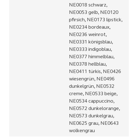
NE0018 schwarz,
NE0053 gelb, NE0120
pfirsich, NE0173 lipstick,
NE0234 bordeaux,
NE0236 weinrot,
NE0331 königsblau,
NE0333 indigoblau,
NE0377 himmelblau,
NE0378 hellblau,
NE0411 türkis, NE0426
wiesengrün, NE0496
dunkelgrün, NE0532
creme, NE0533 beige,
NE0534 cappuccino,
NE0572 dunkelorange,
NE0573 dunkelgrau,
NE0625 grau, NE0643
wolkengrau