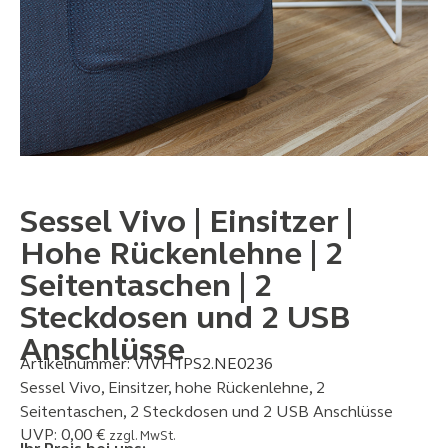
Sessel Vivo | Einsitzer |
Hohe Rückenlehne | 2
Seitentaschen | 2
Steckdosen und 2 USB
Anschlüsse
Artikelnummer:
VIVH1PS2.NE0236
Sessel Vivo, Einsitzer, hohe Rückenlehne, 2
Seitentaschen, 2 Steckdosen und 2 USB Anschlüsse
UVP:
0,00
€
zzgl. MwSt.