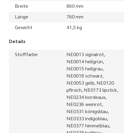
Breite
860 mm
Länge
760 mm
Gewicht
41,5 kg
Details
Stofffarbe
NE0013 signalrot,
NE0014 hellgrün,
NE0015 hellgrau,
NE0018 schwarz,
NE0053 gelb, NE0120
pfirsich, NE0173 lipstick,
NE0234 bordeaux,
NE0236 weinrot,
NE0331 königsblau,
NE0333 indigoblau,
NE0377 himmelblau,