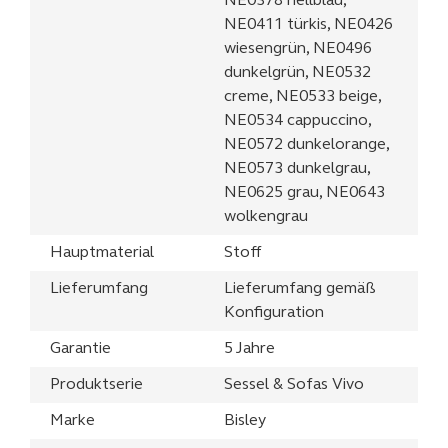
NE0378 hellblau,
NE0411 türkis, NE0426
wiesengrün, NE0496
dunkelgrün, NE0532
creme, NE0533 beige,
NE0534 cappuccino,
NE0572 dunkelorange,
NE0573 dunkelgrau,
NE0625 grau, NE0643
wolkengrau
Hauptmaterial
Stoff
Lieferumfang
Lieferumfang gemäß
Konfiguration
Garantie
5 Jahre
Produktserie
Sessel & Sofas Vivo
Marke
Bisley