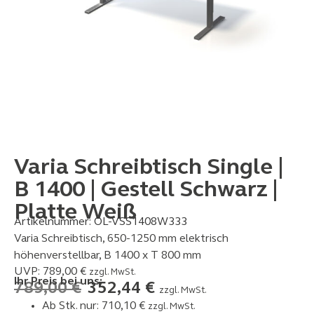
Varia Schreibtisch Single |
B 1400 | Gestell Schwarz |
Platte Weiß
Artikelnummer:
OL-VSS1408W333
Varia Schreibtisch, 650-1250 mm elektrisch
höhenverstellbar, B 1400 x T 800 mm
UVP:
789,00
€
zzgl. MwSt.
Ihr Preis bei uns:
789,00
€
352,44
€
zzgl. MwSt.
Ab Stk. nur:
710,10
€
zzgl. MwSt.