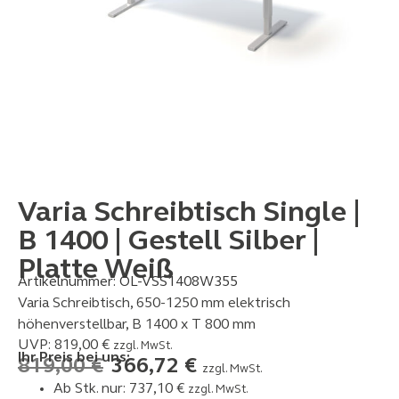
Varia Schreibtisch Single |
B 1400 | Gestell Silber |
Platte Weiß
Artikelnummer:
OL-VSS1408W355
Varia Schreibtisch, 650-1250 mm elektrisch
höhenverstellbar, B 1400 x T 800 mm
UVP:
819,00
€
zzgl. MwSt.
Ihr Preis bei uns:
819,00
€
366,72
€
zzgl. MwSt.
Ab Stk. nur:
737,10
€
zzgl. MwSt.