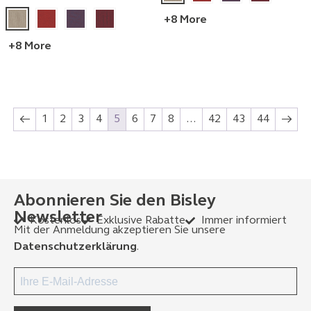
+8 More
+8 More
←
1
2
3
4
5
6
7
8
…
42
43
44
→
Abonnieren Sie den Bisley
Newsletter
Kostenlos
Exklusive Rabatte
Immer informiert
Mit der Anmeldung akzeptieren Sie unsere
Datenschutzerklärung
.