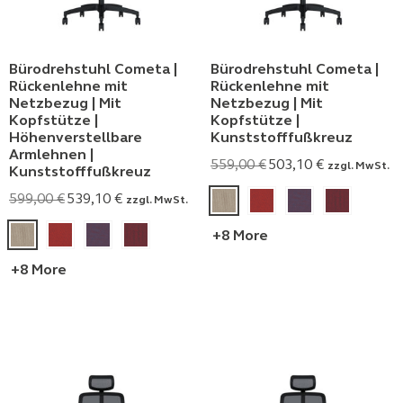
Bürodrehstuhl Cometa |
Bürodrehstuhl Cometa |
Rückenlehne mit
Rückenlehne mit
Netzbezug | Mit
Netzbezug | Mit
Kopfstütze |
Kopfstütze |
Höhenverstellbare
Kunststofffußkreuz
Armlehnen |
559,00
€
503,10
€
zzgl. MwSt.
Kunststofffußkreuz
599,00
€
539,10
€
zzgl. MwSt.
+8 More
+8 More